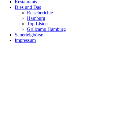
Restaurants
Dies und Das
Reiseberichte
Hamburg
Top Listen
Grillcamp Hamburg
Sauerteigbörse
Impressum