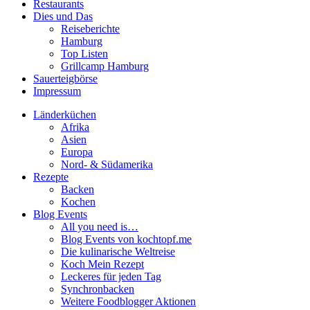
Restaurants
Dies und Das
Reiseberichte
Hamburg
Top Listen
Grillcamp Hamburg
Sauerteigbörse
Impressum
Länderküchen
Afrika
Asien
Europa
Nord- & Südamerika
Rezepte
Backen
Kochen
Blog Events
All you need is…
Blog Events von kochtopf.me
Die kulinarische Weltreise
Koch Mein Rezept
Leckeres für jeden Tag
Synchronbacken
Weitere Foodblogger Aktionen