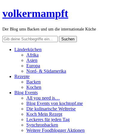
volkermampft
Der Blog ums Backen und um die internationale Küche
Länderküchen
Afrika
Asien
Europa
Nord- & Südamerika
Rezepte
Backen
Kochen
Blog Events
All you need is…
Blog Events von kochtopf.me
Die kulinarische Weltreise
Koch Mein Rezept
Leckeres für jeden Tag
Synchronbacken
Weitere Foodblogger Aktionen