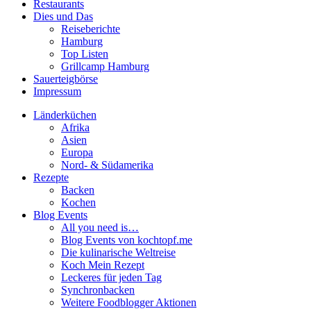
Restaurants
Dies und Das
Reiseberichte
Hamburg
Top Listen
Grillcamp Hamburg
Sauerteigbörse
Impressum
Länderküchen
Afrika
Asien
Europa
Nord- & Südamerika
Rezepte
Backen
Kochen
Blog Events
All you need is…
Blog Events von kochtopf.me
Die kulinarische Weltreise
Koch Mein Rezept
Leckeres für jeden Tag
Synchronbacken
Weitere Foodblogger Aktionen