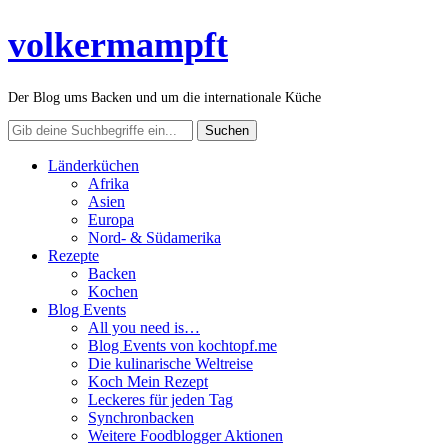
volkermampft
Der Blog ums Backen und um die internationale Küche
Länderküchen
Afrika
Asien
Europa
Nord- & Südamerika
Rezepte
Backen
Kochen
Blog Events
All you need is…
Blog Events von kochtopf.me
Die kulinarische Weltreise
Koch Mein Rezept
Leckeres für jeden Tag
Synchronbacken
Weitere Foodblogger Aktionen