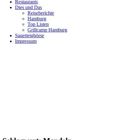
Restaurants
Dies und Das
Reiseberichte
Hamburg
Top Listen
Grillcamp Hamburg
Sauerteigbörse
Impressum