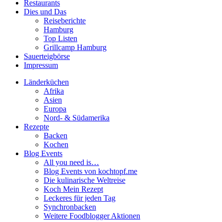
Restaurants
Dies und Das
Reiseberichte
Hamburg
Top Listen
Grillcamp Hamburg
Sauerteigbörse
Impressum
Länderküchen
Afrika
Asien
Europa
Nord- & Südamerika
Rezepte
Backen
Kochen
Blog Events
All you need is…
Blog Events von kochtopf.me
Die kulinarische Weltreise
Koch Mein Rezept
Leckeres für jeden Tag
Synchronbacken
Weitere Foodblogger Aktionen