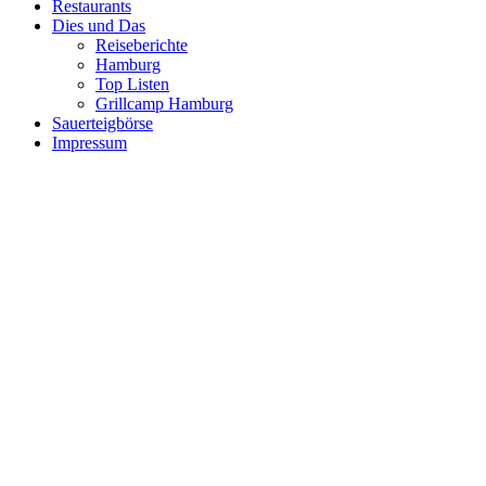
Restaurants
Dies und Das
Reiseberichte
Hamburg
Top Listen
Grillcamp Hamburg
Sauerteigbörse
Impressum