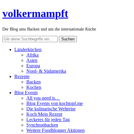
volkermampft
Der Blog ums Backen und um die internationale Küche
Länderküchen
Afrika
Asien
Europa
Nord- & Südamerika
Rezepte
Backen
Kochen
Blog Events
All you need is…
Blog Events von kochtopf.me
Die kulinarische Weltreise
Koch Mein Rezept
Leckeres für jeden Tag
Synchronbacken
Weitere Foodblogger Aktionen