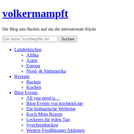
volkermampft
Der Blog ums Backen und um die internationale Küche
Länderküchen
Afrika
Asien
Europa
Nord- & Südamerika
Rezepte
Backen
Kochen
Blog Events
All you need is…
Blog Events von kochtopf.me
Die kulinarische Weltreise
Koch Mein Rezept
Leckeres für jeden Tag
Synchronbacken
Weitere Foodblogger Aktionen