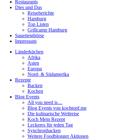
Restaurants
Dies und Das
Reiseberichte
Hamburg
Top Listen
Grillcamp Hamburg
Sauerteigbörse
Impressum
Länderküchen
Afrika
Asien
Europa
Nord- & Südamerika
Rezepte
Backen
Kochen
Blog Events
All you need is…
Blog Events von kochtopf.me
Die kulinarische Weltreise
Koch Mein Rezept
Leckeres für jeden Tag
Synchronbacken
Weitere Foodblogger Aktionen