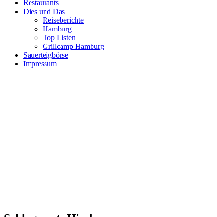
Restaurants
Dies und Das
Reiseberichte
Hamburg
Top Listen
Grillcamp Hamburg
Sauerteigbörse
Impressum