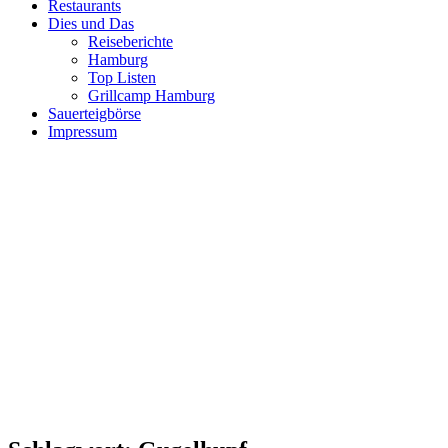
Restaurants
Dies und Das
Reiseberichte
Hamburg
Top Listen
Grillcamp Hamburg
Sauerteigbörse
Impressum