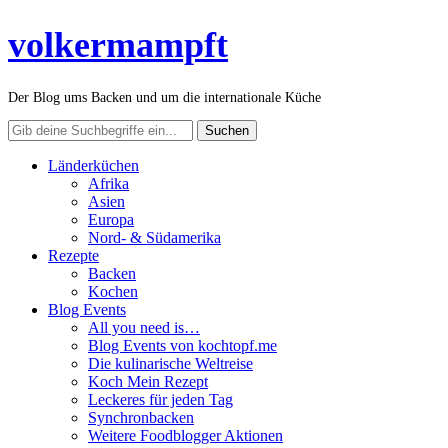
volkermampft
Der Blog ums Backen und um die internationale Küche
Länderküchen
Afrika
Asien
Europa
Nord- & Südamerika
Rezepte
Backen
Kochen
Blog Events
All you need is…
Blog Events von kochtopf.me
Die kulinarische Weltreise
Koch Mein Rezept
Leckeres für jeden Tag
Synchronbacken
Weitere Foodblogger Aktionen