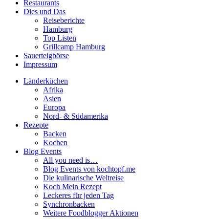
Restaurants
Dies und Das
Reiseberichte
Hamburg
Top Listen
Grillcamp Hamburg
Sauerteigbörse
Impressum
Länderküchen
Afrika
Asien
Europa
Nord- & Südamerika
Rezepte
Backen
Kochen
Blog Events
All you need is…
Blog Events von kochtopf.me
Die kulinarische Weltreise
Koch Mein Rezept
Leckeres für jeden Tag
Synchronbacken
Weitere Foodblogger Aktionen