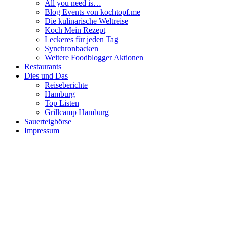
All you need is…
Blog Events von kochtopf.me
Die kulinarische Weltreise
Koch Mein Rezept
Leckeres für jeden Tag
Synchronbacken
Weitere Foodblogger Aktionen
Restaurants
Dies und Das
Reiseberichte
Hamburg
Top Listen
Grillcamp Hamburg
Sauerteigbörse
Impressum