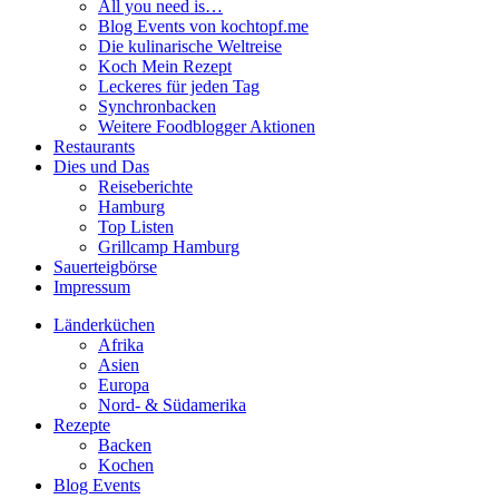
All you need is…
Blog Events von kochtopf.me
Die kulinarische Weltreise
Koch Mein Rezept
Leckeres für jeden Tag
Synchronbacken
Weitere Foodblogger Aktionen
Restaurants
Dies und Das
Reiseberichte
Hamburg
Top Listen
Grillcamp Hamburg
Sauerteigbörse
Impressum
Länderküchen
Afrika
Asien
Europa
Nord- & Südamerika
Rezepte
Backen
Kochen
Blog Events