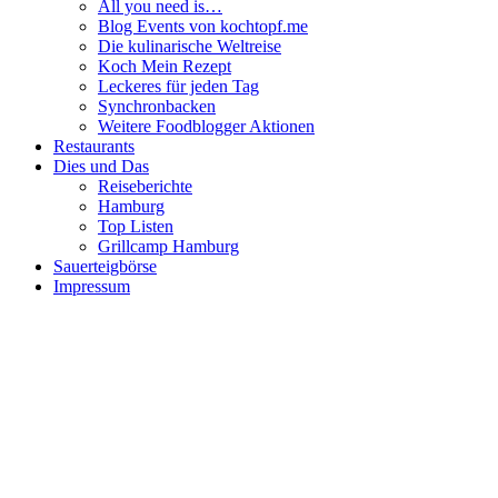
All you need is…
Blog Events von kochtopf.me
Die kulinarische Weltreise
Koch Mein Rezept
Leckeres für jeden Tag
Synchronbacken
Weitere Foodblogger Aktionen
Restaurants
Dies und Das
Reiseberichte
Hamburg
Top Listen
Grillcamp Hamburg
Sauerteigbörse
Impressum