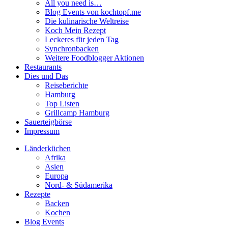
All you need is…
Blog Events von kochtopf.me
Die kulinarische Weltreise
Koch Mein Rezept
Leckeres für jeden Tag
Synchronbacken
Weitere Foodblogger Aktionen
Restaurants
Dies und Das
Reiseberichte
Hamburg
Top Listen
Grillcamp Hamburg
Sauerteigbörse
Impressum
Länderküchen
Afrika
Asien
Europa
Nord- & Südamerika
Rezepte
Backen
Kochen
Blog Events