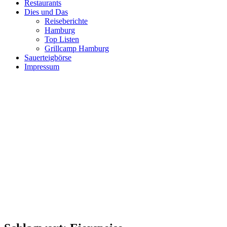
Restaurants
Dies und Das
Reiseberichte
Hamburg
Top Listen
Grillcamp Hamburg
Sauerteigbörse
Impressum