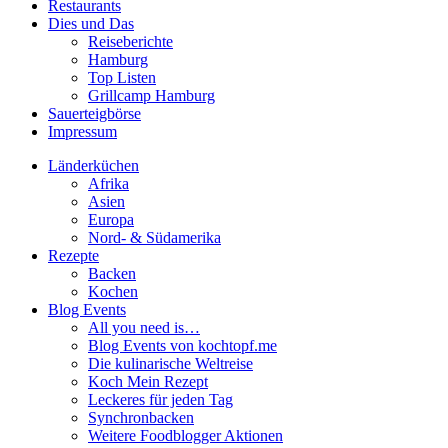
Restaurants
Dies und Das
Reiseberichte
Hamburg
Top Listen
Grillcamp Hamburg
Sauerteigbörse
Impressum
Länderküchen
Afrika
Asien
Europa
Nord- & Südamerika
Rezepte
Backen
Kochen
Blog Events
All you need is…
Blog Events von kochtopf.me
Die kulinarische Weltreise
Koch Mein Rezept
Leckeres für jeden Tag
Synchronbacken
Weitere Foodblogger Aktionen