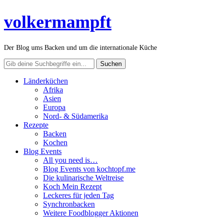
volkermampft
Der Blog ums Backen und um die internationale Küche
Länderküchen
Afrika
Asien
Europa
Nord- & Südamerika
Rezepte
Backen
Kochen
Blog Events
All you need is…
Blog Events von kochtopf.me
Die kulinarische Weltreise
Koch Mein Rezept
Leckeres für jeden Tag
Synchronbacken
Weitere Foodblogger Aktionen