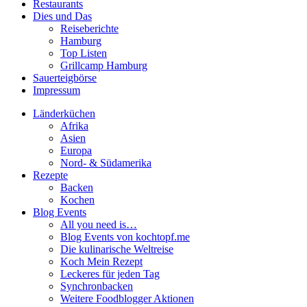
Restaurants
Dies und Das
Reiseberichte
Hamburg
Top Listen
Grillcamp Hamburg
Sauerteigbörse
Impressum
Länderküchen
Afrika
Asien
Europa
Nord- & Südamerika
Rezepte
Backen
Kochen
Blog Events
All you need is…
Blog Events von kochtopf.me
Die kulinarische Weltreise
Koch Mein Rezept
Leckeres für jeden Tag
Synchronbacken
Weitere Foodblogger Aktionen