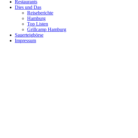
Restaurants
Dies und Das
Reiseberichte
Hamburg
Top Listen
Grillcamp Hamburg
Sauerteigbörse
Impressum