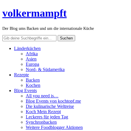
volkermampft
Der Blog ums Backen und um die internationale Küche
Länderküchen
Afrika
Asien
Europa
Nord- & Südamerika
Rezepte
Backen
Kochen
Blog Events
All you need is…
Blog Events von kochtopf.me
Die kulinarische Weltreise
Koch Mein Rezept
Leckeres für jeden Tag
Synchronbacken
Weitere Foodblogger Aktionen