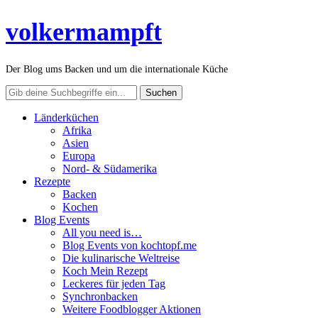
volkermampft
Der Blog ums Backen und um die internationale Küche
Länderküchen
Afrika
Asien
Europa
Nord- & Südamerika
Rezepte
Backen
Kochen
Blog Events
All you need is…
Blog Events von kochtopf.me
Die kulinarische Weltreise
Koch Mein Rezept
Leckeres für jeden Tag
Synchronbacken
Weitere Foodblogger Aktionen