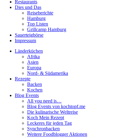
Restaurants
Dies und Das
Reiseberichte
Hamburg
Top Listen
Grillcamp Hamburg
Sauerteigbörse
Impressum
Länderküchen
Afrika
Asien
Europa
Nord- & Südamerika
Rezepte
Backen
Kochen
Blog Events
All you need is…
Blog Events von kochtopf.me
Die kulinarische Weltreise
Koch Mein Rezept
Leckeres für jeden Tag
Synchronbacken
Weitere Foodblogger Aktionen