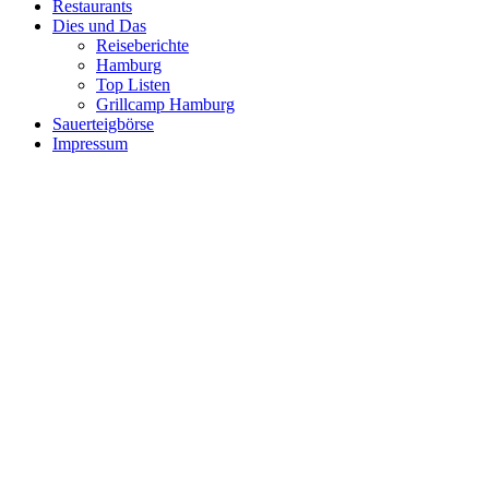
Restaurants
Dies und Das
Reiseberichte
Hamburg
Top Listen
Grillcamp Hamburg
Sauerteigbörse
Impressum