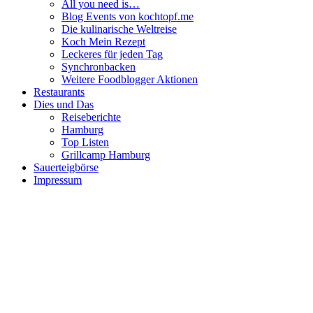
All you need is…
Blog Events von kochtopf.me
Die kulinarische Weltreise
Koch Mein Rezept
Leckeres für jeden Tag
Synchronbacken
Weitere Foodblogger Aktionen
Restaurants
Dies und Das
Reiseberichte
Hamburg
Top Listen
Grillcamp Hamburg
Sauerteigbörse
Impressum