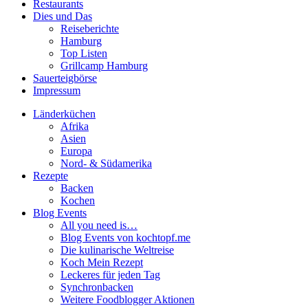
Restaurants
Dies und Das
Reiseberichte
Hamburg
Top Listen
Grillcamp Hamburg
Sauerteigbörse
Impressum
Länderküchen
Afrika
Asien
Europa
Nord- & Südamerika
Rezepte
Backen
Kochen
Blog Events
All you need is…
Blog Events von kochtopf.me
Die kulinarische Weltreise
Koch Mein Rezept
Leckeres für jeden Tag
Synchronbacken
Weitere Foodblogger Aktionen