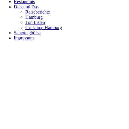
Restaurants
Dies und Das
Reiseberichte
Hamburg
Top Listen
Grillcamp Hamburg
Sauerteigbörse
Impressum