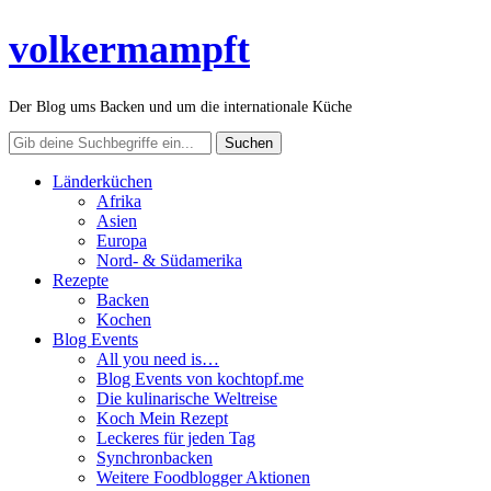
volkermampft
Der Blog ums Backen und um die internationale Küche
Länderküchen
Afrika
Asien
Europa
Nord- & Südamerika
Rezepte
Backen
Kochen
Blog Events
All you need is…
Blog Events von kochtopf.me
Die kulinarische Weltreise
Koch Mein Rezept
Leckeres für jeden Tag
Synchronbacken
Weitere Foodblogger Aktionen