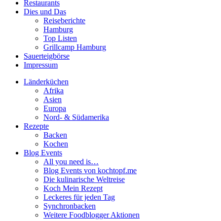
Restaurants
Dies und Das
Reiseberichte
Hamburg
Top Listen
Grillcamp Hamburg
Sauerteigbörse
Impressum
Länderküchen
Afrika
Asien
Europa
Nord- & Südamerika
Rezepte
Backen
Kochen
Blog Events
All you need is…
Blog Events von kochtopf.me
Die kulinarische Weltreise
Koch Mein Rezept
Leckeres für jeden Tag
Synchronbacken
Weitere Foodblogger Aktionen