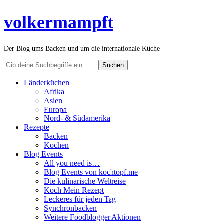
volkermampft
Der Blog ums Backen und um die internationale Küche
Länderküchen
Afrika
Asien
Europa
Nord- & Südamerika
Rezepte
Backen
Kochen
Blog Events
All you need is…
Blog Events von kochtopf.me
Die kulinarische Weltreise
Koch Mein Rezept
Leckeres für jeden Tag
Synchronbacken
Weitere Foodblogger Aktionen