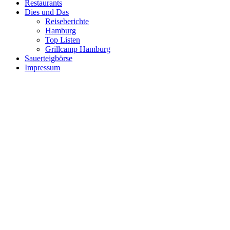
Restaurants
Dies und Das
Reiseberichte
Hamburg
Top Listen
Grillcamp Hamburg
Sauerteigbörse
Impressum