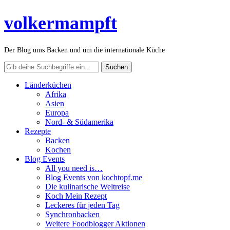
volkermampft
Der Blog ums Backen und um die internationale Küche
Länderküchen
Afrika
Asien
Europa
Nord- & Südamerika
Rezepte
Backen
Kochen
Blog Events
All you need is…
Blog Events von kochtopf.me
Die kulinarische Weltreise
Koch Mein Rezept
Leckeres für jeden Tag
Synchronbacken
Weitere Foodblogger Aktionen