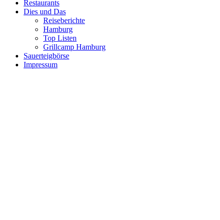
Restaurants
Dies und Das
Reiseberichte
Hamburg
Top Listen
Grillcamp Hamburg
Sauerteigbörse
Impressum