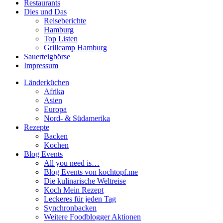
Restaurants
Dies und Das
Reiseberichte
Hamburg
Top Listen
Grillcamp Hamburg
Sauerteigbörse
Impressum
Länderküchen
Afrika
Asien
Europa
Nord- & Südamerika
Rezepte
Backen
Kochen
Blog Events
All you need is…
Blog Events von kochtopf.me
Die kulinarische Weltreise
Koch Mein Rezept
Leckeres für jeden Tag
Synchronbacken
Weitere Foodblogger Aktionen