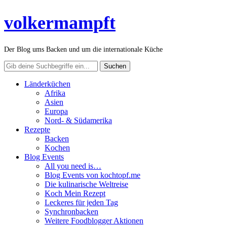
volkermampft
Der Blog ums Backen und um die internationale Küche
Länderküchen
Afrika
Asien
Europa
Nord- & Südamerika
Rezepte
Backen
Kochen
Blog Events
All you need is…
Blog Events von kochtopf.me
Die kulinarische Weltreise
Koch Mein Rezept
Leckeres für jeden Tag
Synchronbacken
Weitere Foodblogger Aktionen