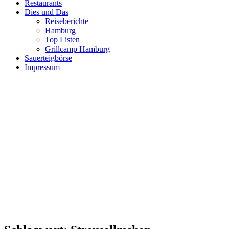
Restaurants
Dies und Das
Reiseberichte
Hamburg
Top Listen
Grillcamp Hamburg
Sauerteigbörse
Impressum