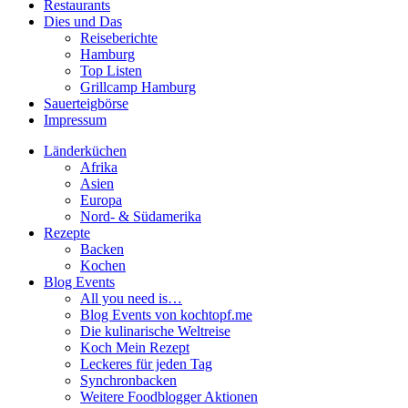
Restaurants
Dies und Das
Reiseberichte
Hamburg
Top Listen
Grillcamp Hamburg
Sauerteigbörse
Impressum
Länderküchen
Afrika
Asien
Europa
Nord- & Südamerika
Rezepte
Backen
Kochen
Blog Events
All you need is…
Blog Events von kochtopf.me
Die kulinarische Weltreise
Koch Mein Rezept
Leckeres für jeden Tag
Synchronbacken
Weitere Foodblogger Aktionen