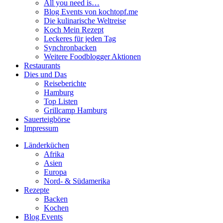
All you need is…
Blog Events von kochtopf.me
Die kulinarische Weltreise
Koch Mein Rezept
Leckeres für jeden Tag
Synchronbacken
Weitere Foodblogger Aktionen
Restaurants
Dies und Das
Reiseberichte
Hamburg
Top Listen
Grillcamp Hamburg
Sauerteigbörse
Impressum
Länderküchen
Afrika
Asien
Europa
Nord- & Südamerika
Rezepte
Backen
Kochen
Blog Events