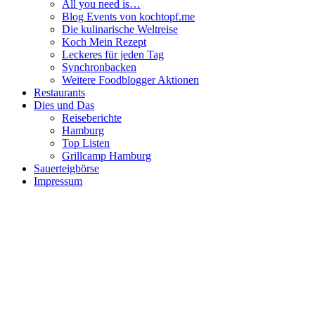
All you need is…
Blog Events von kochtopf.me
Die kulinarische Weltreise
Koch Mein Rezept
Leckeres für jeden Tag
Synchronbacken
Weitere Foodblogger Aktionen
Restaurants
Dies und Das
Reiseberichte
Hamburg
Top Listen
Grillcamp Hamburg
Sauerteigbörse
Impressum