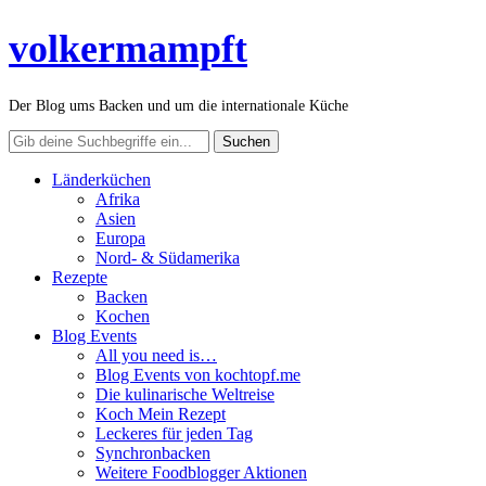
volkermampft
Der Blog ums Backen und um die internationale Küche
Länderküchen
Afrika
Asien
Europa
Nord- & Südamerika
Rezepte
Backen
Kochen
Blog Events
All you need is…
Blog Events von kochtopf.me
Die kulinarische Weltreise
Koch Mein Rezept
Leckeres für jeden Tag
Synchronbacken
Weitere Foodblogger Aktionen