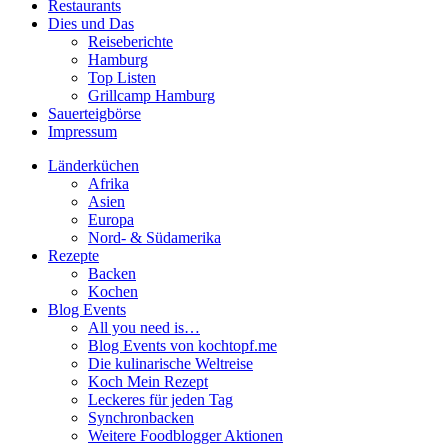
Restaurants
Dies und Das
Reiseberichte
Hamburg
Top Listen
Grillcamp Hamburg
Sauerteigbörse
Impressum
Länderküchen
Afrika
Asien
Europa
Nord- & Südamerika
Rezepte
Backen
Kochen
Blog Events
All you need is…
Blog Events von kochtopf.me
Die kulinarische Weltreise
Koch Mein Rezept
Leckeres für jeden Tag
Synchronbacken
Weitere Foodblogger Aktionen