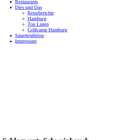
Restaurants
Dies und Das
Reiseberichte
Hamburg
Top Listen
Grillcamp Hamburg
Sauerteigbörse
Impressum