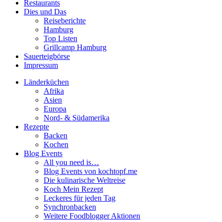
Restaurants
Dies und Das
Reiseberichte
Hamburg
Top Listen
Grillcamp Hamburg
Sauerteigbörse
Impressum
Länderküchen
Afrika
Asien
Europa
Nord- & Südamerika
Rezepte
Backen
Kochen
Blog Events
All you need is…
Blog Events von kochtopf.me
Die kulinarische Weltreise
Koch Mein Rezept
Leckeres für jeden Tag
Synchronbacken
Weitere Foodblogger Aktionen