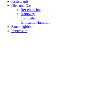
Restaurants
Dies und Das
Reiseberichte
Hamburg
Top Listen
Grillcamp Hamburg
Sauerteigbörse
Impressum