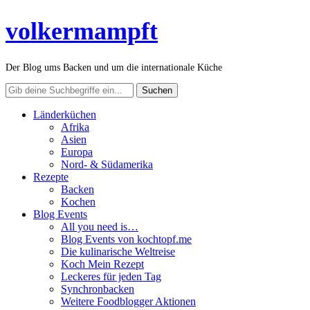
volkermampft
Der Blog ums Backen und um die internationale Küche
Länderküchen
Afrika
Asien
Europa
Nord- & Südamerika
Rezepte
Backen
Kochen
Blog Events
All you need is…
Blog Events von kochtopf.me
Die kulinarische Weltreise
Koch Mein Rezept
Leckeres für jeden Tag
Synchronbacken
Weitere Foodblogger Aktionen