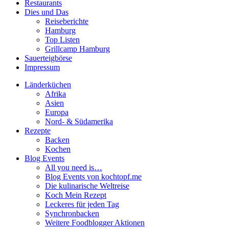
Restaurants
Dies und Das
Reiseberichte
Hamburg
Top Listen
Grillcamp Hamburg
Sauerteigbörse
Impressum
Länderküchen
Afrika
Asien
Europa
Nord- & Südamerika
Rezepte
Backen
Kochen
Blog Events
All you need is…
Blog Events von kochtopf.me
Die kulinarische Weltreise
Koch Mein Rezept
Leckeres für jeden Tag
Synchronbacken
Weitere Foodblogger Aktionen