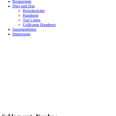
Restaurants
Dies und Das
Reiseberichte
Hamburg
Top Listen
Grillcamp Hamburg
Sauerteigbörse
Impressum