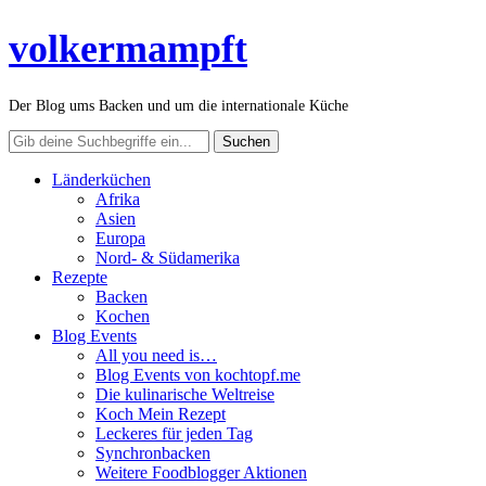
volkermampft
Der Blog ums Backen und um die internationale Küche
Länderküchen
Afrika
Asien
Europa
Nord- & Südamerika
Rezepte
Backen
Kochen
Blog Events
All you need is…
Blog Events von kochtopf.me
Die kulinarische Weltreise
Koch Mein Rezept
Leckeres für jeden Tag
Synchronbacken
Weitere Foodblogger Aktionen