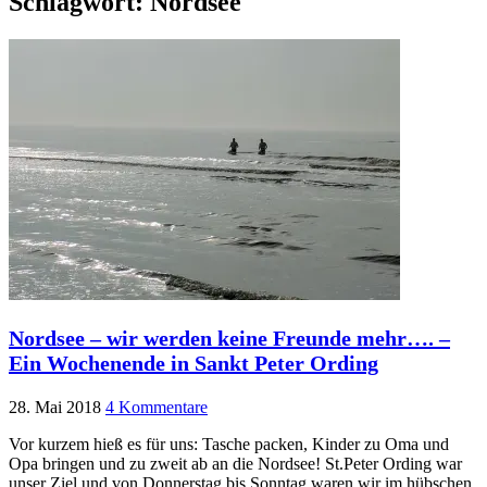
Schlagwort:
Nordsee
Nordsee – wir werden keine Freunde mehr…. –
Ein Wochenende in Sankt Peter Ording
28. Mai 2018
4 Kommentare
Vor kurzem hieß es für uns: Tasche packen, Kinder zu Oma und
Opa bringen und zu zweit ab an die Nordsee! St.Peter Ording war
unser Ziel und von Donnerstag bis Sonntag waren wir im hübschen