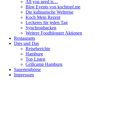
All you need is…
Blog Events von kochtopf.me
Die kulinarische Weltreise
Koch Mein Rezept
Leckeres für jeden Tag
Synchronbacken
Weitere Foodblogger Aktionen
Restaurants
Dies und Das
Reiseberichte
Hamburg
Top Listen
Grillcamp Hamburg
Sauerteigbörse
Impressum