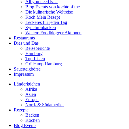
All you need is…
Blog Events von kochtopf.me
Die kulinarische Weltreise
Koch Mein Rezept
Leckeres für jeden Tag
Synchronbacken
Weitere Foodblogger Aktionen
Restaurants
Dies und Das
Reiseberichte
Hamburg
Top Listen
Grillcamp Hamburg
Sauerteigbörse
Impressum
Länderküchen
Afrika
Asien
Europa
Nord- & Südamerika
Rezepte
Backen
Kochen
Blog Events