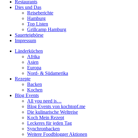
Restaurants
Dies und Das
Reiseberichte
Hamburg
Top Listen
Grillcamp Hamburg
Sauerteigbörse
Impressum
Länderküchen
Afrika
Asien
Europa
Nord- & Südamerika
Rezepte
Backen
Kochen
Blog Events
All you need is…
Blog Events von kochtopf.me
Die kulinarische Weltreise
Koch Mein Rezept
Leckeres für jeden Tag
Synchronbacken
Weitere Foodblogger Aktionen