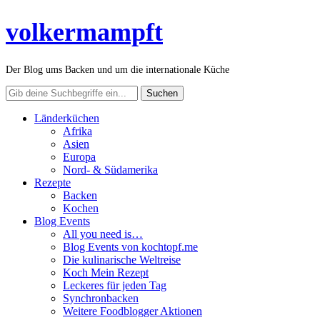
volkermampft
Der Blog ums Backen und um die internationale Küche
Länderküchen
Afrika
Asien
Europa
Nord- & Südamerika
Rezepte
Backen
Kochen
Blog Events
All you need is…
Blog Events von kochtopf.me
Die kulinarische Weltreise
Koch Mein Rezept
Leckeres für jeden Tag
Synchronbacken
Weitere Foodblogger Aktionen