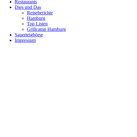
Restaurants
Dies und Das
Reiseberichte
Hamburg
Top Listen
Grillcamp Hamburg
Sauerteigbörse
Impressum