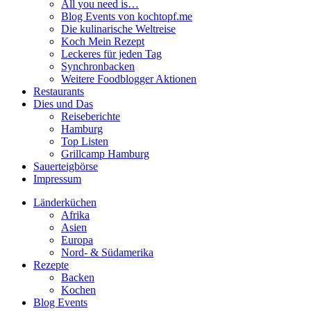
All you need is…
Blog Events von kochtopf.me
Die kulinarische Weltreise
Koch Mein Rezept
Leckeres für jeden Tag
Synchronbacken
Weitere Foodblogger Aktionen
Restaurants
Dies und Das
Reiseberichte
Hamburg
Top Listen
Grillcamp Hamburg
Sauerteigbörse
Impressum
Länderküchen
Afrika
Asien
Europa
Nord- & Südamerika
Rezepte
Backen
Kochen
Blog Events