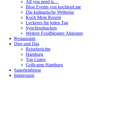
All you need is…
Blog Events von kochtopf.me
Die kulinarische Weltreise
Koch Mein Rezept
Leckeres für jeden Tag
Synchronbacken
Weitere Foodblogger Aktionen
Restaurants
Dies und Das
Reiseberichte
Hamburg
Top Listen
Grillcamp Hamburg
Sauerteigbörse
Impressum