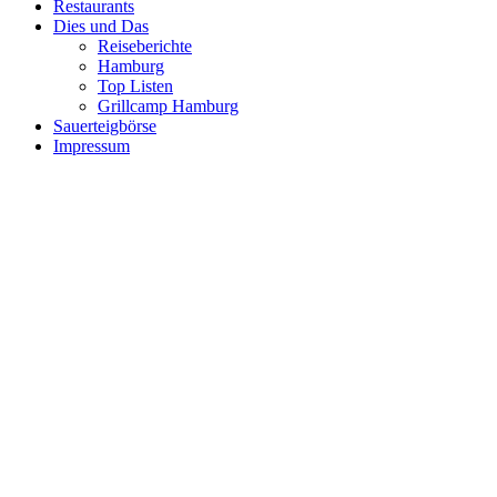
Restaurants
Dies und Das
Reiseberichte
Hamburg
Top Listen
Grillcamp Hamburg
Sauerteigbörse
Impressum