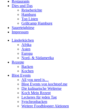
Restaurants
Dies und Das
Reiseberichte
Hamburg
Top Listen
Grillcamp Hamburg
Sauerteigbörse
Impressum
Länderküchen
Afrika
Asien
Europa
Nord- & Südamerika
Rezepte
Backen
Kochen
Blog Events
All you need is…
Blog Events von kochtopf.me
Die kulinarische Weltreise
Koch Mein Rezept
Leckeres für jeden Tag
Synchronbacken
Weitere Foodblogger Aktionen