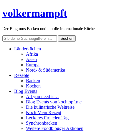
volkermampft
Der Blog ums Backen und um die internationale Küche
Länderküchen
Afrika
Asien
Europa
Nord- & Südamerika
Rezepte
Backen
Kochen
Blog Events
All you need is…
Blog Events von kochtopf.me
Die kulinarische Weltreise
Koch Mein Rezept
Leckeres für jeden Tag
Synchronbacken
Weitere Foodblogger Aktionen