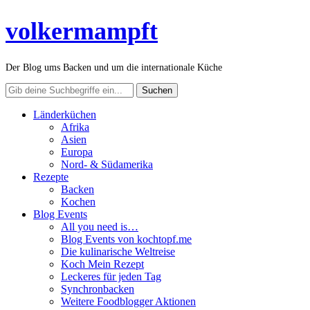
volkermampft
Der Blog ums Backen und um die internationale Küche
Länderküchen
Afrika
Asien
Europa
Nord- & Südamerika
Rezepte
Backen
Kochen
Blog Events
All you need is…
Blog Events von kochtopf.me
Die kulinarische Weltreise
Koch Mein Rezept
Leckeres für jeden Tag
Synchronbacken
Weitere Foodblogger Aktionen