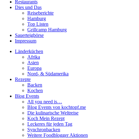
Restaurants
Dies und Das
Reiseberichte
Hamburg
Top Listen
Grillcamp Hamburg
Sauerteigbörse
Impressum
Länderküchen
Afrika
Asien
Europa
Nord- & Südamerika
Rezepte
Backen
Kochen
Blog Events
All you need is…
Blog Events von kochtopf.me
Die kulinarische Weltreise
Koch Mein Rezept
Leckeres für jeden Tag
Synchronbacken
Weitere Foodblogger Aktionen