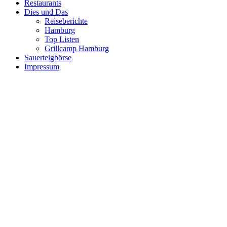
Restaurants
Dies und Das
Reiseberichte
Hamburg
Top Listen
Grillcamp Hamburg
Sauerteigbörse
Impressum