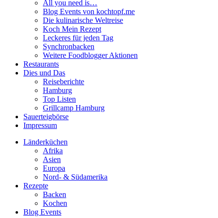
All you need is…
Blog Events von kochtopf.me
Die kulinarische Weltreise
Koch Mein Rezept
Leckeres für jeden Tag
Synchronbacken
Weitere Foodblogger Aktionen
Restaurants
Dies und Das
Reiseberichte
Hamburg
Top Listen
Grillcamp Hamburg
Sauerteigbörse
Impressum
Länderküchen
Afrika
Asien
Europa
Nord- & Südamerika
Rezepte
Backen
Kochen
Blog Events