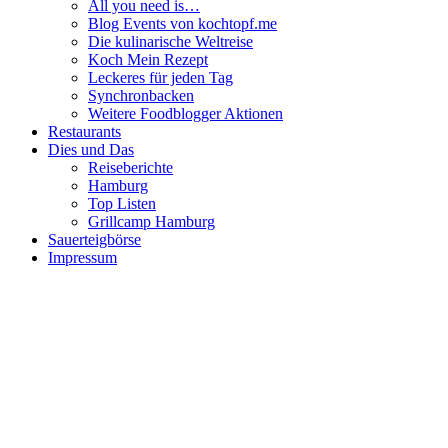
All you need is…
Blog Events von kochtopf.me
Die kulinarische Weltreise
Koch Mein Rezept
Leckeres für jeden Tag
Synchronbacken
Weitere Foodblogger Aktionen
Restaurants
Dies und Das
Reiseberichte
Hamburg
Top Listen
Grillcamp Hamburg
Sauerteigbörse
Impressum