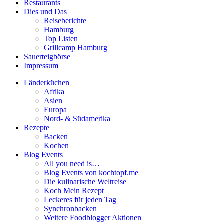
Restaurants
Dies und Das
Reiseberichte
Hamburg
Top Listen
Grillcamp Hamburg
Sauerteigbörse
Impressum
Länderküchen
Afrika
Asien
Europa
Nord- & Südamerika
Rezepte
Backen
Kochen
Blog Events
All you need is…
Blog Events von kochtopf.me
Die kulinarische Weltreise
Koch Mein Rezept
Leckeres für jeden Tag
Synchronbacken
Weitere Foodblogger Aktionen