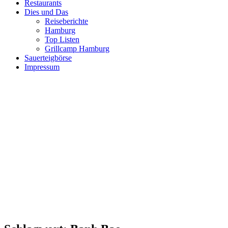
Restaurants
Dies und Das
Reiseberichte
Hamburg
Top Listen
Grillcamp Hamburg
Sauerteigbörse
Impressum