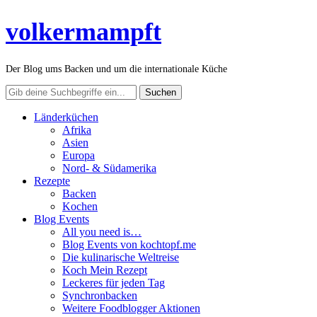
volkermampft
Der Blog ums Backen und um die internationale Küche
Länderküchen
Afrika
Asien
Europa
Nord- & Südamerika
Rezepte
Backen
Kochen
Blog Events
All you need is…
Blog Events von kochtopf.me
Die kulinarische Weltreise
Koch Mein Rezept
Leckeres für jeden Tag
Synchronbacken
Weitere Foodblogger Aktionen