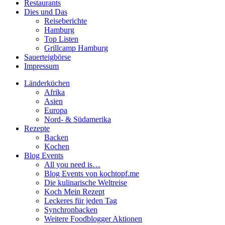
Restaurants
Dies und Das
Reiseberichte
Hamburg
Top Listen
Grillcamp Hamburg
Sauerteigbörse
Impressum
Länderküchen
Afrika
Asien
Europa
Nord- & Südamerika
Rezepte
Backen
Kochen
Blog Events
All you need is…
Blog Events von kochtopf.me
Die kulinarische Weltreise
Koch Mein Rezept
Leckeres für jeden Tag
Synchronbacken
Weitere Foodblogger Aktionen