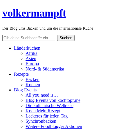
volkermampft
Der Blog ums Backen und um die internationale Küche
Länderküchen
Afrika
Asien
Europa
Nord- & Südamerika
Rezepte
Backen
Kochen
Blog Events
All you need is…
Blog Events von kochtopf.me
Die kulinarische Weltreise
Koch Mein Rezept
Leckeres für jeden Tag
Synchronbacken
Weitere Foodblogger Aktionen