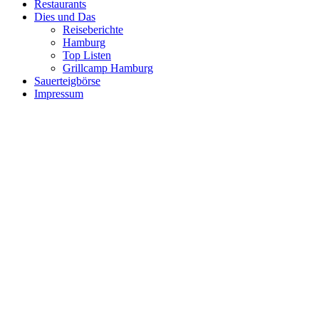
Restaurants
Dies und Das
Reiseberichte
Hamburg
Top Listen
Grillcamp Hamburg
Sauerteigbörse
Impressum