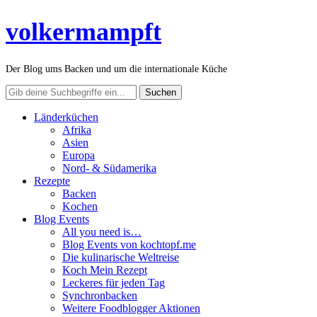
volkermampft
Der Blog ums Backen und um die internationale Küche
Länderküchen
Afrika
Asien
Europa
Nord- & Südamerika
Rezepte
Backen
Kochen
Blog Events
All you need is…
Blog Events von kochtopf.me
Die kulinarische Weltreise
Koch Mein Rezept
Leckeres für jeden Tag
Synchronbacken
Weitere Foodblogger Aktionen