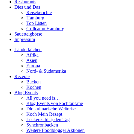
Restaurants
Dies und Das
Reiseberichte
Hamburg
Top Listen
Grillcamp Hamburg
Sauerteigbörse
Impressum
Länderküchen
Afrika
Asien
Europa
Nord- & Südamerika
Rezepte
Backen
Kochen
Blog Events
All you need is…
Blog Events von kochtopf.me
Die kulinarische Weltreise
Koch Mein Rezept
Leckeres für jeden Tag
Synchronbacken
Weitere Foodblogger Aktionen