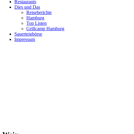
Restaurants
Dies und Das
Reiseberichte
Hamburg
Top Listen
Grillcamp Hamburg
Sauerteigbörse
Impressum