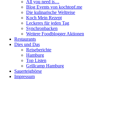
All you need is…
Blog Events von kochtopf.me
Die kulinarische Weltreise
Koch Mein Rezept
Leckeres für jeden Tag
Synchronbacken
Weitere Foodblogger Aktionen
Restaurants
Dies und Das
Reiseberichte
Hamburg
Top Listen
Grillcamp Hamburg
Sauerteigbörse
Impressum