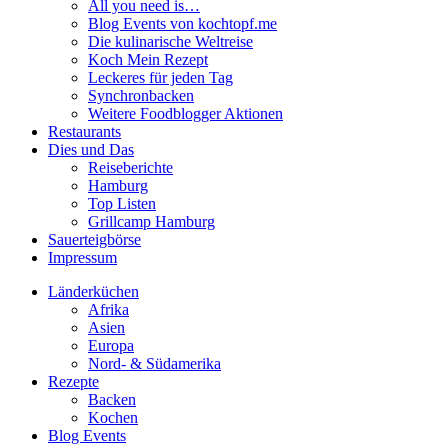
All you need is…
Blog Events von kochtopf.me
Die kulinarische Weltreise
Koch Mein Rezept
Leckeres für jeden Tag
Synchronbacken
Weitere Foodblogger Aktionen
Restaurants
Dies und Das
Reiseberichte
Hamburg
Top Listen
Grillcamp Hamburg
Sauerteigbörse
Impressum
Länderküchen
Afrika
Asien
Europa
Nord- & Südamerika
Rezepte
Backen
Kochen
Blog Events