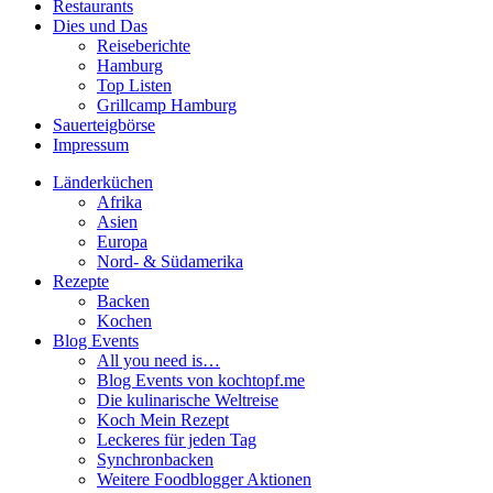
Restaurants
Dies und Das
Reiseberichte
Hamburg
Top Listen
Grillcamp Hamburg
Sauerteigbörse
Impressum
Länderküchen
Afrika
Asien
Europa
Nord- & Südamerika
Rezepte
Backen
Kochen
Blog Events
All you need is…
Blog Events von kochtopf.me
Die kulinarische Weltreise
Koch Mein Rezept
Leckeres für jeden Tag
Synchronbacken
Weitere Foodblogger Aktionen