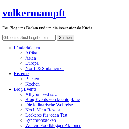
volkermampft
Der Blog ums Backen und um die internationale Küche
Länderküchen
Afrika
Asien
Europa
Nord- & Südamerika
Rezepte
Backen
Kochen
Blog Events
All you need is…
Blog Events von kochtopf.me
Die kulinarische Weltreise
Koch Mein Rezept
Leckeres für jeden Tag
Synchronbacken
Weitere Foodblogger Aktionen