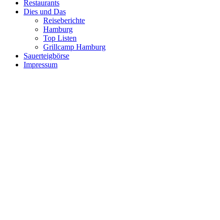
Restaurants
Dies und Das
Reiseberichte
Hamburg
Top Listen
Grillcamp Hamburg
Sauerteigbörse
Impressum