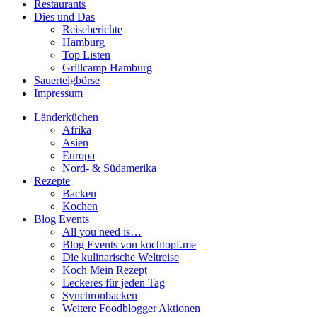
Restaurants
Dies und Das
Reiseberichte
Hamburg
Top Listen
Grillcamp Hamburg
Sauerteigbörse
Impressum
Länderküchen
Afrika
Asien
Europa
Nord- & Südamerika
Rezepte
Backen
Kochen
Blog Events
All you need is…
Blog Events von kochtopf.me
Die kulinarische Weltreise
Koch Mein Rezept
Leckeres für jeden Tag
Synchronbacken
Weitere Foodblogger Aktionen