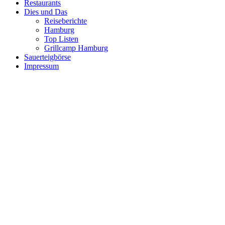
Restaurants
Dies und Das
Reiseberichte
Hamburg
Top Listen
Grillcamp Hamburg
Sauerteigbörse
Impressum