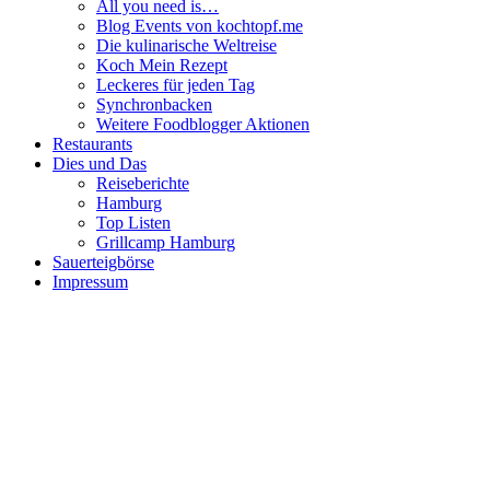
All you need is…
Blog Events von kochtopf.me
Die kulinarische Weltreise
Koch Mein Rezept
Leckeres für jeden Tag
Synchronbacken
Weitere Foodblogger Aktionen
Restaurants
Dies und Das
Reiseberichte
Hamburg
Top Listen
Grillcamp Hamburg
Sauerteigbörse
Impressum