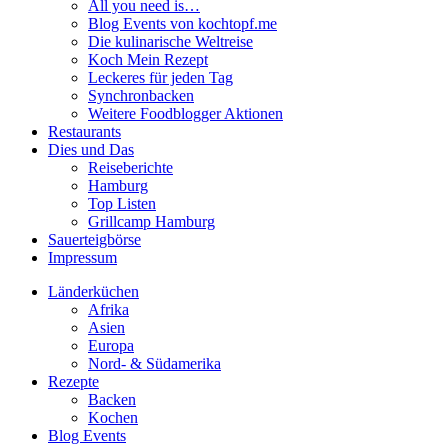
All you need is…
Blog Events von kochtopf.me
Die kulinarische Weltreise
Koch Mein Rezept
Leckeres für jeden Tag
Synchronbacken
Weitere Foodblogger Aktionen
Restaurants
Dies und Das
Reiseberichte
Hamburg
Top Listen
Grillcamp Hamburg
Sauerteigbörse
Impressum
Länderküchen
Afrika
Asien
Europa
Nord- & Südamerika
Rezepte
Backen
Kochen
Blog Events