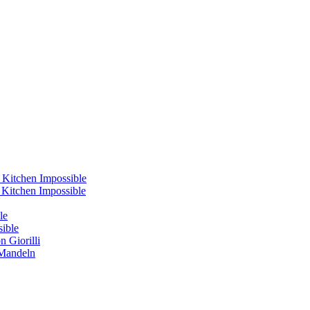
 Kitchen Impossible
s Kitchen Impossible
le
sible
 Giorilli
 Mandeln