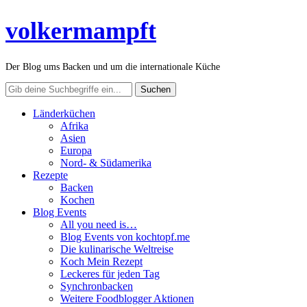
volkermampft
Der Blog ums Backen und um die internationale Küche
Länderküchen
Afrika
Asien
Europa
Nord- & Südamerika
Rezepte
Backen
Kochen
Blog Events
All you need is…
Blog Events von kochtopf.me
Die kulinarische Weltreise
Koch Mein Rezept
Leckeres für jeden Tag
Synchronbacken
Weitere Foodblogger Aktionen