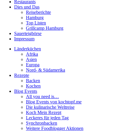
Restaurants
Dies und Das
Reiseberichte
Hamburg
Top Listen
Grillcamp Hamburg
Sauerteigbörse
Impressum
Länderküchen
Afrika
Asien
Europa
Nord- & Südamerika
Rezepte
Backen
Kochen
Blog Events
All you need is…
Blog Events von kochtopf.me
Die kulinarische Weltreise
Koch Mein Rezept
Leckeres für jeden Tag
Synchronbacken
Weitere Foodblogger Aktionen