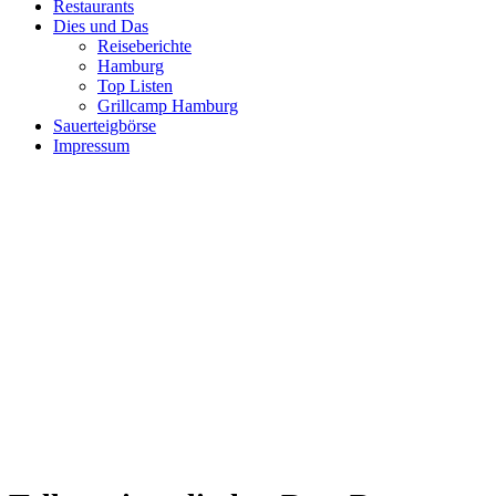
Restaurants
Dies und Das
Reiseberichte
Hamburg
Top Listen
Grillcamp Hamburg
Sauerteigbörse
Impressum