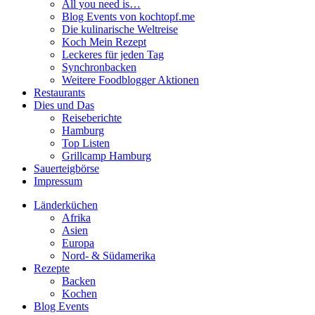
All you need is…
Blog Events von kochtopf.me
Die kulinarische Weltreise
Koch Mein Rezept
Leckeres für jeden Tag
Synchronbacken
Weitere Foodblogger Aktionen
Restaurants
Dies und Das
Reiseberichte
Hamburg
Top Listen
Grillcamp Hamburg
Sauerteigbörse
Impressum
Länderküchen
Afrika
Asien
Europa
Nord- & Südamerika
Rezepte
Backen
Kochen
Blog Events