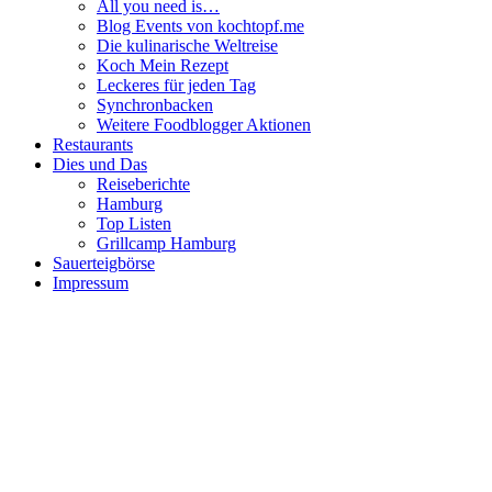
All you need is…
Blog Events von kochtopf.me
Die kulinarische Weltreise
Koch Mein Rezept
Leckeres für jeden Tag
Synchronbacken
Weitere Foodblogger Aktionen
Restaurants
Dies und Das
Reiseberichte
Hamburg
Top Listen
Grillcamp Hamburg
Sauerteigbörse
Impressum