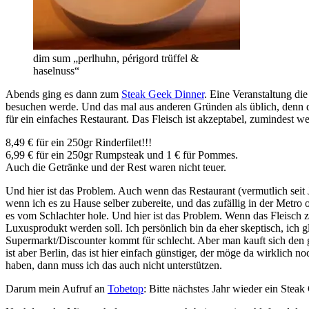
dim sum „perlhuhn, périgord trüffel &
haselnuss“
Abends ging es dann zum
Steak Geek Dinner
. Eine Veranstaltung die 
besuchen werde. Und das mal aus anderen Gründen als üblich, denn der
für ein einfaches Restaurant. Das Fleisch ist akzeptabel, zumindest w
8,49 € für ein 250gr Rinderfilet!!!
6,99 € für ein 250gr Rumpsteak und 1 € für Pommes.
Auch die Getränke und der Rest waren nicht teuer.
Und hier ist das Problem. Auch wenn das Restaurant (vermutlich seit J
wenn ich es zu Hause selber zubereite, und das zufällig in der Met
es vom Schlachter hole. Und hier ist das Problem. Wenn das Fleisch z
Luxusprodukt werden soll. Ich persönlich bin da eher skeptisch, ich 
Supermarkt/Discounter kommt für schlecht. Aber man kauft sich den gü
ist aber Berlin, das ist hier einfach günstiger, der möge da wirklic
haben, dann muss ich das auch nicht unterstützen.
Darum mein Aufruf an
Tobetop
: Bitte nächstes Jahr wieder ein Steak