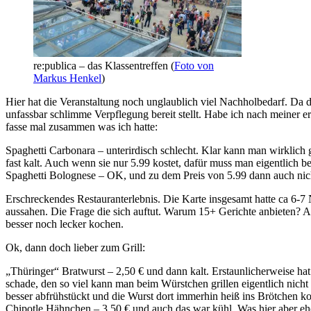
re:publica – das Klassentreffen (
Foto von
Markus Henkel
)
Hier hat die Veranstaltung noch unglaublich viel Nachholbedarf. Da d
unfassbar schlimme Verpflegung bereit stellt. Habe ich nach meiner er
fasse mal zusammen was ich hatte:
Spaghetti Carbonara – unterirdisch schlecht. Klar kann man wirklich
fast kalt. Auch wenn sie nur 5.99 kostet, dafür muss man eigentlich b
Spaghetti Bolognese – OK, und zu dem Preis von 5.99 dann auch nic
Erschreckendes Restauranterlebnis. Die Karte insgesamt hatte ca 6-7
aussahen. Die Frage die sich auftut. Warum 15+ Gerichte anbieten? Au
besser noch lecker kochen.
Ok, dann doch lieber zum Grill:
„Thüringer“ Bratwurst – 2,50 € und dann kalt. Erstaunlicherweise hat d
schade, den so viel kann man beim Würstchen grillen eigentlich nicht
besser abfrühstückt und die Wurst dort immerhin heiß ins Brötchen 
Chipotle Hähnchen – 3.50 € und auch das war kühl. Was hier aber ehe