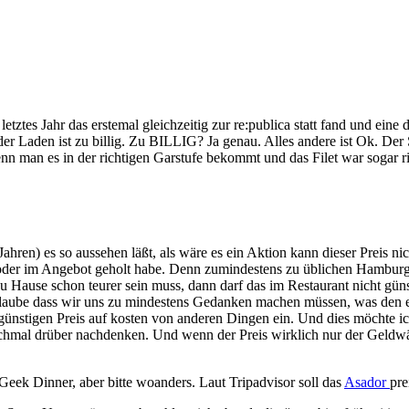
letztes Jahr das erstemal gleichzeitig zur re:publica statt fand und eine
 Laden ist zu billig. Zu BILLIG? Ja genau. Alles andere ist Ok. Der S
enn man es in der richtigen Garstufe bekommt und das Filet war sogar ri
ahren) es so aussehen läßt, als wäre es ein Aktion kann dieser Preis nic
ro oder im Angebot geholt habe. Denn zumindestens zu üblichen Hamburg
u Hause schon teurer sein muss, dann darf das im Restaurant nicht güns
glaube dass wir uns zu mindestens Gedanken machen müssen, was den ein 
nstigen Preis auf kosten von anderen Dingen ein. Und dies möchte ich 
h nochmal drüber nachdenken. Und wenn der Preis wirklich nur der Geldw
 Geek Dinner, aber bitte woanders. Laut Tripadvisor soll das
Asador
pre