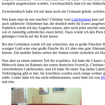
komplett ausgetrocknet wurden. Geschmacklich fand ich das Hähnche
Zwischendurch habe ich mir dann noch ein Croissant geholt, welches
Was kann man da nun machen? Christian vom
Lakritzplanet
kam auf 
auch zahlreiche Teilnehmer hat, die deutlich mehr für Essen ausgeben
Natürlich würde ich das Angebot nutzen, aber nicht jeder möchte oder
wie er zukünftig ordentliches essen liefert. Dazu würde ich den Pre
günstiges Gericht auf der Karte lassen.
Bei den Getränken würde ich mir wünschen, das es große Flaschen Wasse
weniger Geld wäre eine große Flasche für 4 € aber eine gute Alternati
könnte. Ein mobiler Imbiss neben der Station würde sicherlich ein Ha
Nun aber zu einem netteren Teil der re:publica. Ich hatte die Chanc
Mittwoch dann im Rahmen des ersten deutschen SweetUp. Christian
verschiedenen Lakritzsorten, und ich habe für einen Tag meine Lakri
Verköstigung gibt es hier. Im Anschluss wurden noch einige weitere 
sollte. Leider habe ich das nicht mitbekommen, sonst hätte ich von
Wa
mal rein.