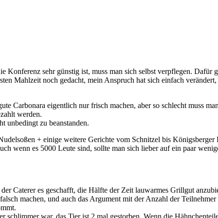
ie Konferenz sehr günstig ist, muss man sich selbst verpflegen. Dafür 
sten Mahlzeit noch gedacht, mein Anspruch hat sich einfach verändert, h
 gute Carbonara eigentlich nur frisch machen, aber so schlecht muss 
ezahlt werden.
ht unbedingt zu beanstanden.
 Nudelsoßen + einige weitere Gerichte vom Schnitzel bis Königsberger 
ch wenn es 5000 Leute sind, sollte man sich lieber auf ein paar wenig
er Caterer es geschafft, die Hälfte der Zeit lauwarmes Grillgut anzubie
 falsch machen, und auch das Argument mit der Anzahl der Teilnehmer zä
kommt.
r schlimmer war, das Tier ist 2 mal gestorben. Wenn die Hähnchenteil