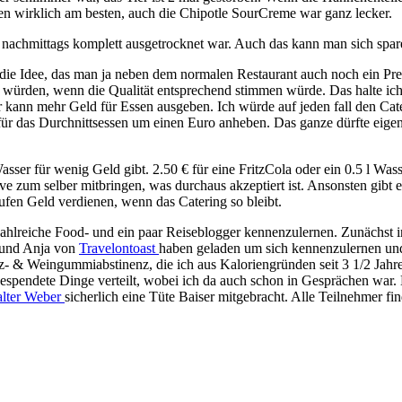
n wirklich am besten, auch die Chipotle SourCreme war ganz lecker.
 nachmittags komplett ausgetrocknet war. Auch das kann man sich spar
die Idee, das man ja neben dem normalen Restaurant auch noch ein Pre
 würden, wenn die Qualität entsprechend stimmen würde. Das halte ich f
 kann mehr Geld für Essen ausgeben. Ich würde auf jeden fall den Cater
is für das Durchnittsessen um einen Euro anheben. Das ganze dürfte ei
r für wenig Geld gibt. 2.50 € für eine FritzCola oder ein 0.5 l Wasser
ve zum selber mitbringen, was durchaus akzeptiert ist. Ansonsten gibt 
ufen Geld verdienen, wenn das Catering so bleibt.
e zahlreiche Food- und ein paar Reiseblogger kennenzulernen. Zunächs
 und Anja von
Travelontoast
haben geladen um sich kennenzulernen und
tz- & Weingummiabstinenz, die ich aus Kaloriengründen seit 3 1/2 Jahr
gespendete Dinge verteilt, wobei ich da auch schon in Gesprächen war.
lter Weber
sicherlich eine Tüte Baiser mitgebracht. Alle Teilnehmer fi