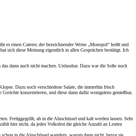
gibt es einen Caterer, der bezeichnender Weise „Monopol“ heißt und
at sich diese Meinung eigentlich in allen Gesprächen bestätigt. Ich
man das dann auch nicht machen. Unfassbar. Dazu war die Soße noch
Klopse. Dazu noch verschiedene Salate, die immerhin frisch
e Gerichte konzentrieren, und diese dann dafür wenigstens genießbar,
ten. Fertiggegrillt, ab in die Aluschüssel und kalt werden lassen. Sehr
hlt hier nicht, da jedes Volksfest die gleiche Anzahl an Leuten
e schon in die Aluschüssel wandern, warum dann nicht, bevor sie