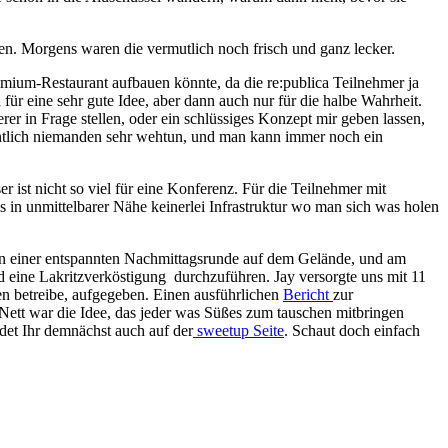
en. Morgens waren die vermutlich noch frisch und ganz lecker.
mium-Restaurant aufbauen könnte, da die re:publica Teilnehmer ja
ür eine sehr gute Idee, aber dann auch nur für die halbe Wahrheit.
er in Frage stellen, oder ein schlüssiges Konzept mir geben lassen,
gentlich niemanden sehr wehtun, und man kann immer noch ein
 ist nicht so viel für eine Konferenz. Für die Teilnehmer mit
es in unmittelbarer Nähe keinerlei Infrastruktur wo man sich was holen
t in einer entspannten Nachmittagsrunde auf dem Gelände, und am
 eine Lakritzverköstigung durchzuführen. Jay versorgte uns mit 11
en betreibe, aufgegeben. Einen ausführlichen
Bericht
zur
 Nett war die Idee, das jeder was Süßes zum tauschen mitbringen
ndet Ihr demnächst auch auf der
sweetup Seite
. Schaut doch einfach