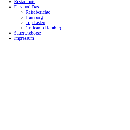
Restaurants
Dies und Das
Reiseberichte
Hamburg
Top Listen
Grillcamp Hamburg
Sauerteigbörse
Impressum