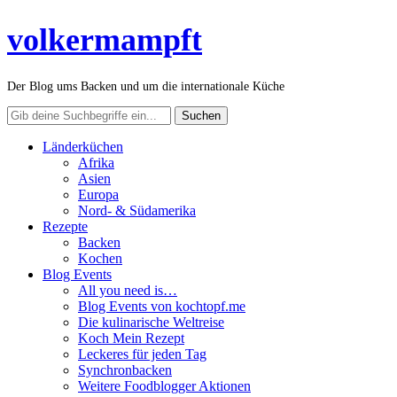
volkermampft
Der Blog ums Backen und um die internationale Küche
Länderküchen
Afrika
Asien
Europa
Nord- & Südamerika
Rezepte
Backen
Kochen
Blog Events
All you need is…
Blog Events von kochtopf.me
Die kulinarische Weltreise
Koch Mein Rezept
Leckeres für jeden Tag
Synchronbacken
Weitere Foodblogger Aktionen