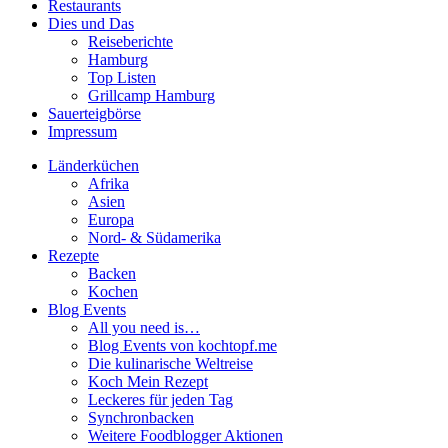
Restaurants
Dies und Das
Reiseberichte
Hamburg
Top Listen
Grillcamp Hamburg
Sauerteigbörse
Impressum
Länderküchen
Afrika
Asien
Europa
Nord- & Südamerika
Rezepte
Backen
Kochen
Blog Events
All you need is…
Blog Events von kochtopf.me
Die kulinarische Weltreise
Koch Mein Rezept
Leckeres für jeden Tag
Synchronbacken
Weitere Foodblogger Aktionen