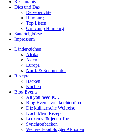
Restaurants
Dies und Das
Reiseberichte
Hamburg
Top Listen
Grillcamp Hamburg
Sauerteigbörse
Impressum
Länderküchen
Afrika
Asien
Europa
Nord- & Südamerika
Rezepte
Backen
Kochen
Blog Events
All you need is…
Blog Events von kochtopf.me
Die kulinarische Weltreise
Koch Mein Rezept
Leckeres für jeden Tag
Synchronbacken
Weitere Foodblogger Aktionen