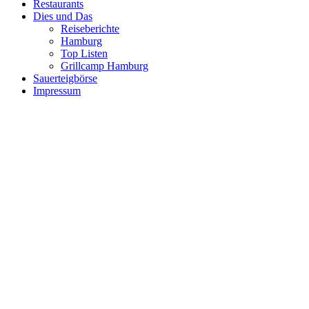
Restaurants
Dies und Das
Reiseberichte
Hamburg
Top Listen
Grillcamp Hamburg
Sauerteigbörse
Impressum