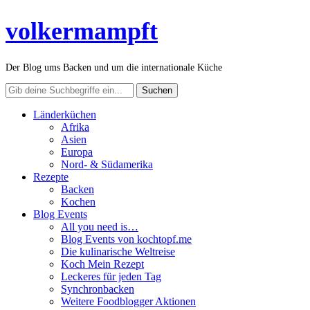
volkermampft
Der Blog ums Backen und um die internationale Küche
Länderküchen
Afrika
Asien
Europa
Nord- & Südamerika
Rezepte
Backen
Kochen
Blog Events
All you need is…
Blog Events von kochtopf.me
Die kulinarische Weltreise
Koch Mein Rezept
Leckeres für jeden Tag
Synchronbacken
Weitere Foodblogger Aktionen