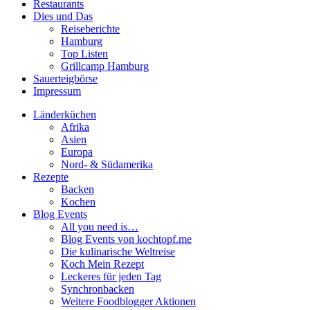
Restaurants
Dies und Das
Reiseberichte
Hamburg
Top Listen
Grillcamp Hamburg
Sauerteigbörse
Impressum
Länderküchen
Afrika
Asien
Europa
Nord- & Südamerika
Rezepte
Backen
Kochen
Blog Events
All you need is…
Blog Events von kochtopf.me
Die kulinarische Weltreise
Koch Mein Rezept
Leckeres für jeden Tag
Synchronbacken
Weitere Foodblogger Aktionen