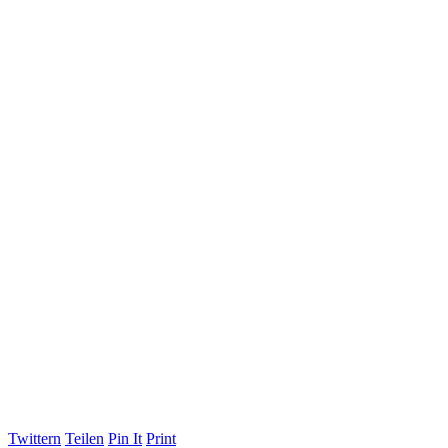
Twittern
Teilen
Pin It
Print