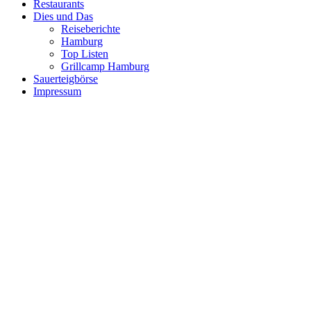
Restaurants
Dies und Das
Reiseberichte
Hamburg
Top Listen
Grillcamp Hamburg
Sauerteigbörse
Impressum