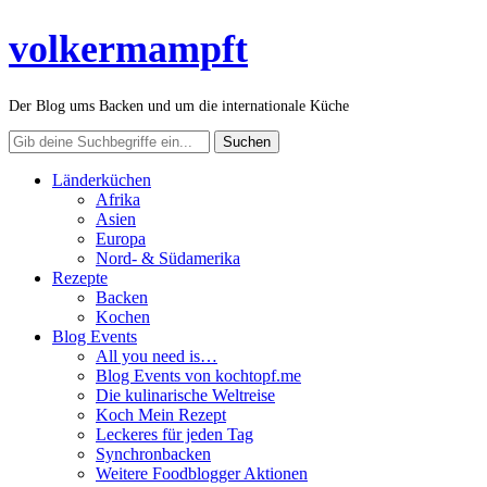
volkermampft
Der Blog ums Backen und um die internationale Küche
Länderküchen
Afrika
Asien
Europa
Nord- & Südamerika
Rezepte
Backen
Kochen
Blog Events
All you need is…
Blog Events von kochtopf.me
Die kulinarische Weltreise
Koch Mein Rezept
Leckeres für jeden Tag
Synchronbacken
Weitere Foodblogger Aktionen