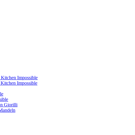
 Kitchen Impossible
s Kitchen Impossible
le
sible
 Giorilli
 Mandeln