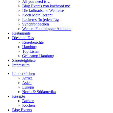
All you need is…
Blog Events von kochtopf.me
Die kulinarische Weltreise
Koch Mein Rezept
Leckeres für jeden Tag
Synchronbacken
Weitere Foodblogger Aktionen
Restaurants
Dies und Das
Reiseberichte
Hamburg
Top Listen
Grillcamp Hamburg
Sauerteigbörse
Impressum
Länderküchen
Afrika
Asien
Europa
Nord- & Südamerika
Rezepte
Backen
Kochen
Blog Events