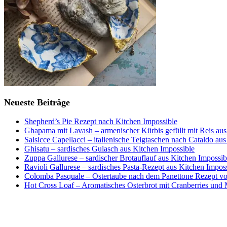
Neueste Beiträge
Shepherd’s Pie Rezept nach Kitchen Impossible
Ghapama mit Lavash – armenischer Kürbis gefüllt mit Reis aus
Salsicce Capellacci – italienische Teigtaschen nach Cataldo au
Ghisatu – sardisches Gulasch aus Kitchen Impossible
Zuppa Gallurese – sardischer Brotauflauf aus Kitchen Impossib
Ravioli Gallurese – sardisches Pasta-Rezept aus Kitchen Impos
Colomba Pasquale – Ostertaube nach dem Panettone Rezept von
Hot Cross Loaf – Aromatisches Osterbrot mit Cranberries und