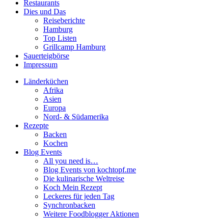
Restaurants
Dies und Das
Reiseberichte
Hamburg
Top Listen
Grillcamp Hamburg
Sauerteigbörse
Impressum
Länderküchen
Afrika
Asien
Europa
Nord- & Südamerika
Rezepte
Backen
Kochen
Blog Events
All you need is…
Blog Events von kochtopf.me
Die kulinarische Weltreise
Koch Mein Rezept
Leckeres für jeden Tag
Synchronbacken
Weitere Foodblogger Aktionen