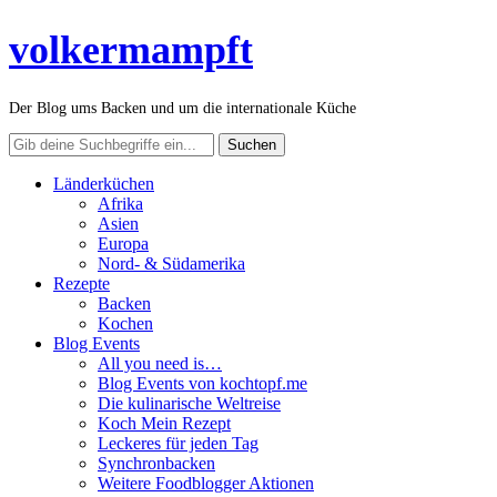
volkermampft
Der Blog ums Backen und um die internationale Küche
Länderküchen
Afrika
Asien
Europa
Nord- & Südamerika
Rezepte
Backen
Kochen
Blog Events
All you need is…
Blog Events von kochtopf.me
Die kulinarische Weltreise
Koch Mein Rezept
Leckeres für jeden Tag
Synchronbacken
Weitere Foodblogger Aktionen