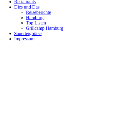
Restaurants
Dies und Das
Reiseberichte
Hamburg
Top Listen
Grillcamp Hamburg
Sauerteigbörse
Impressum