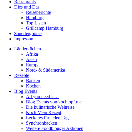
Restaurants
Dies und Das
Reiseberichte
Hamburg
Top Listen
Grillcamp Hamburg
Sauerteigbörse
Impressum
Länderküchen
Afrika
Asien
Europa
Nord- & Südamerika
Rezepte
Backen
Kochen
Blog Events
All you need is…
Blog Events von kochtopf.me
Die kulinarische Weltreise
Koch Mein Rezept
Leckeres für jeden Tag
Synchronbacken
Weitere Foodblogger Aktionen