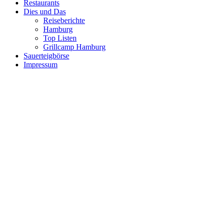
Restaurants
Dies und Das
Reiseberichte
Hamburg
Top Listen
Grillcamp Hamburg
Sauerteigbörse
Impressum