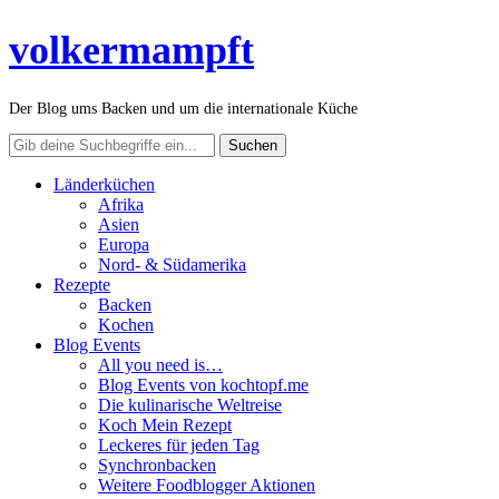
volkermampft
Der Blog ums Backen und um die internationale Küche
Länderküchen
Afrika
Asien
Europa
Nord- & Südamerika
Rezepte
Backen
Kochen
Blog Events
All you need is…
Blog Events von kochtopf.me
Die kulinarische Weltreise
Koch Mein Rezept
Leckeres für jeden Tag
Synchronbacken
Weitere Foodblogger Aktionen