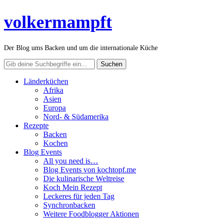
volkermampft
Der Blog ums Backen und um die internationale Küche
Länderküchen
Afrika
Asien
Europa
Nord- & Südamerika
Rezepte
Backen
Kochen
Blog Events
All you need is…
Blog Events von kochtopf.me
Die kulinarische Weltreise
Koch Mein Rezept
Leckeres für jeden Tag
Synchronbacken
Weitere Foodblogger Aktionen