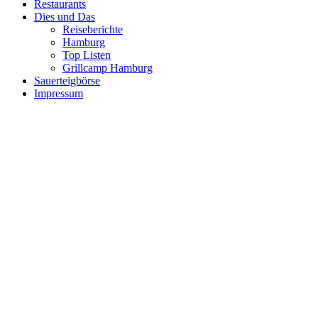
Restaurants
Dies und Das
Reiseberichte
Hamburg
Top Listen
Grillcamp Hamburg
Sauerteigbörse
Impressum