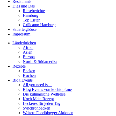
Restaurants
Dies und Das
Reiseberichte
Hamburg
Top Listen
Grillcamp Hamburg
Sauerteigbörse
Impressum
Länderküchen
Afrika
Asien
Europa
Nord- & Südamerika
Rezepte
Backen
Kochen
Blog Events
All you need is…
Blog Events von kochtopf.me
Die kulinarische Weltreise
Koch Mein Rezept
Leckeres für jeden Tag
Synchronbacken
Weitere Foodblogger Aktionen