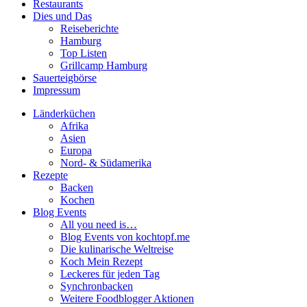
Restaurants
Dies und Das
Reiseberichte
Hamburg
Top Listen
Grillcamp Hamburg
Sauerteigbörse
Impressum
Länderküchen
Afrika
Asien
Europa
Nord- & Südamerika
Rezepte
Backen
Kochen
Blog Events
All you need is…
Blog Events von kochtopf.me
Die kulinarische Weltreise
Koch Mein Rezept
Leckeres für jeden Tag
Synchronbacken
Weitere Foodblogger Aktionen