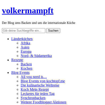
volkermampft
Der Blog ums Backen und um die internationale Küche
Länderküchen
Afrika
Asien
Europa
Nord- & Südamerika
Rezepte
Backen
Kochen
Blog Events
All you need is…
Blog Events von kochtopf.me
Die kulinarische Weltreise
Koch Mein Rezept
Leckeres für jeden Tag
Synchronbacken
Weitere Foodblogger Aktionen