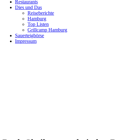
Restaurants
Dies und Das
Reiseberichte
Hamburg
Top Listen
Grillcamp Hamburg
Sauerteigbörse
Impressum